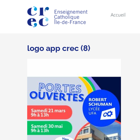
Skip
to
Accueil
content
logo app crec (8)