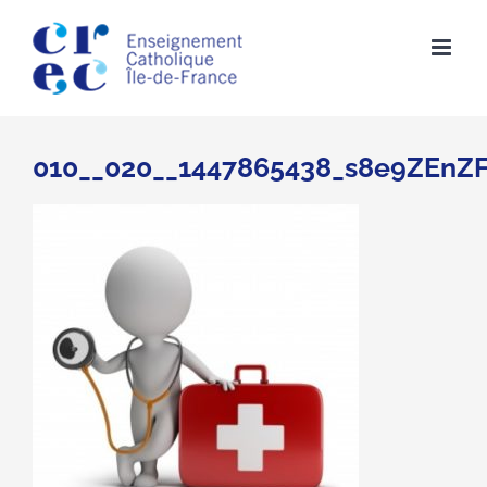
Skip
to
content
010__020__1447865438_s8e9ZEnZ