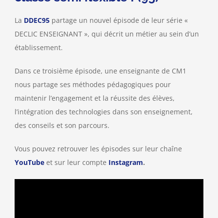
La
DDEC95
partage un nouvel épisode de leur série «
DECLIC ENSEIGNANT », qui décrit un métier au sein d’un
établissement.
Dans ce troisième épisode, une enseignante de CM1
nous partage ses méthodes pédagogiques pour
maintenir l’engagement et la réussite des élèves,
l’intégration des technologies dans son enseignement,
des conseils et son parcours.
Vous pouvez retrouver les épisodes sur leur chaîne
YouTube
et sur leur compte
Instagram
.