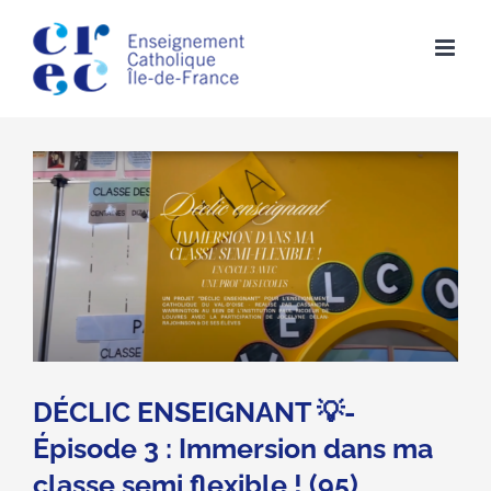
Skip
to
content
DÉCLIC ENSEIGNANT 💡-
Épisode 3 : Immersion dans ma
classe semi flexible ! (95)