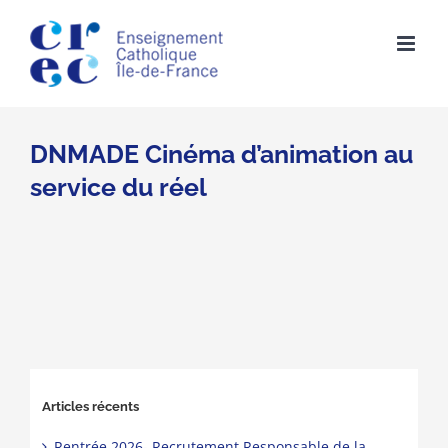
Skip
to
content
DNMADE Cinéma d’animation au
service du réel
Articles récents
Rentrée 2026- Recrutement Responsable de la