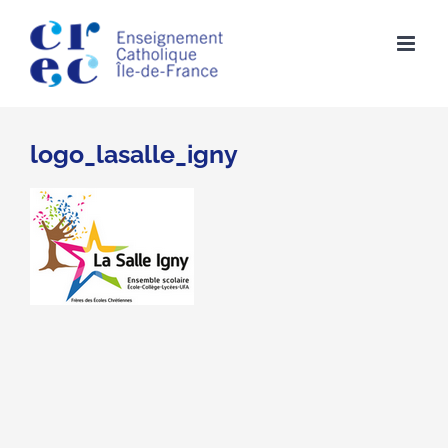
Skip
to
content
logo_lasalle_igny