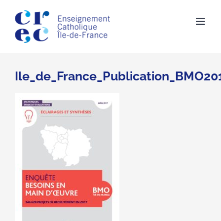
Skip
to
content
Ile_de_France_Publication_BMO20