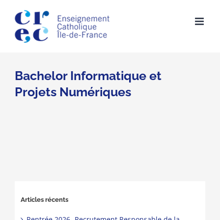
Skip
to
content
Bachelor Informatique et
Projets Numériques
Articles récents
Rentrée 2026- Recrutement Responsable de la